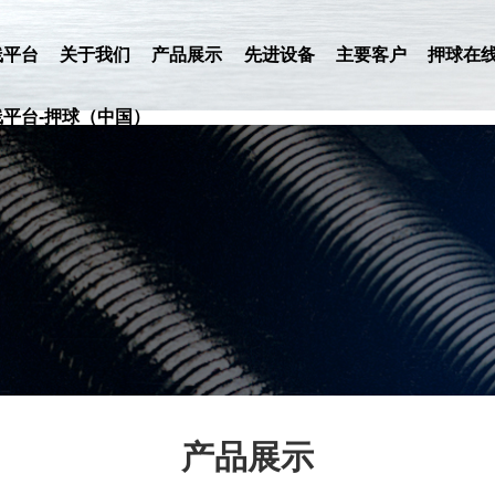
线平台
关于我们
产品展示
先进设备
主要客户
押球在
平台-押球（中国）
产品展示