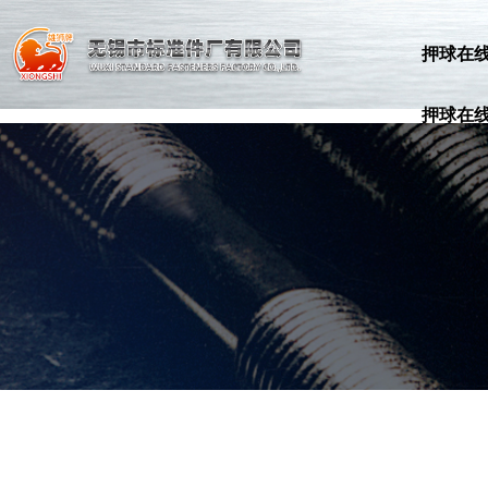
押球在线平台
押球在
押球在线