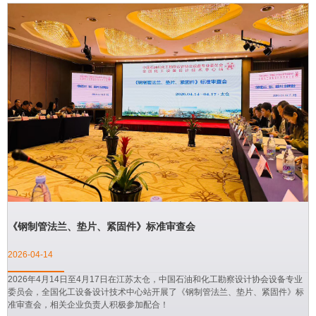
《钢制管法兰、垫片、紧固件》标准审查会
2026-04-14
2026年4月14日至4月17日在江苏太仓，中国石油和化工勘察设计协会设备专业
委员会，全国化工设备设计技术中心站开展了《钢制管法兰、垫片、紧固件》标
准审查会，相关企业负责人积极参加配合！