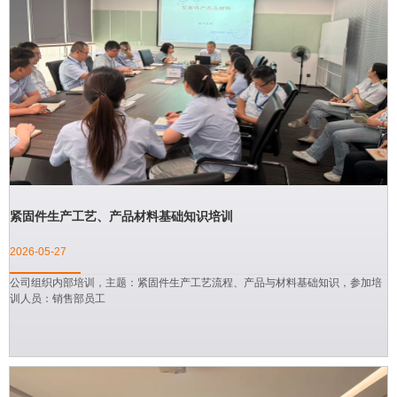
紧固件生产工艺、产品材料基础知识培训
2026-05-27
公司组织内部培训，主题：紧固件生产工艺流程、产品与材料基础知识，参加培
训人员：销售部员工