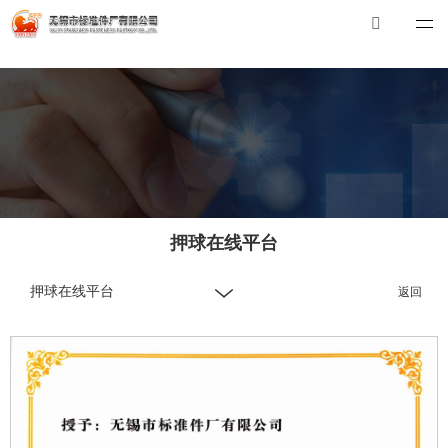
押球在线平台
押球在线平台-押球（中国）
总机：0510-88551801
E-mail：
xibiao@pasamantourbandung.co
押球在线平台
押球在线平台
返回