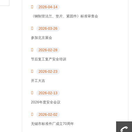
2026-04-14
《钢制管法兰、垫片、紧固件》标准审查会
2026-03-26
参加北京展会
2026-02-28
节后复工复产安全培训
2026-02-23
开工大吉
2026-02-13
2026年度安全会议
2026-02-02
无锡市标准件厂成立70周年