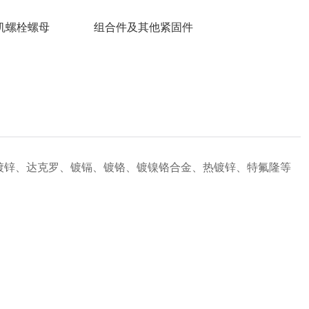
机螺栓螺母
组合件及其他紧固件
镀锌、达克罗、镀镉、镀铬、镀镍铬合金、热镀锌、特氟隆等